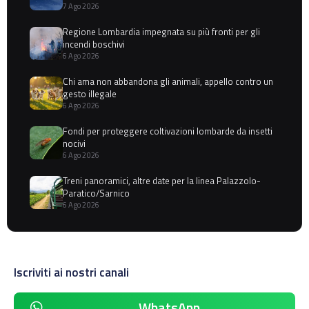
7 Ago 2026
Regione Lombardia impegnata su più fronti per gli
incendi boschivi
6 Ago 2026
Chi ama non abbandona gli animali, appello contro un
gesto illegale
6 Ago 2026
Fondi per proteggere coltivazioni lombarde da insetti
nocivi
6 Ago 2026
Treni panoramici, altre date per la linea Palazzolo-
Paratico/Sarnico
6 Ago 2026
Iscriviti ai nostri canali
WhatsApp