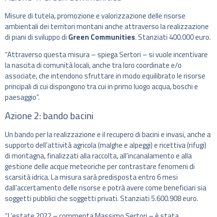
Misure di tutela, promozione e valorizzazione delle risorse
ambientali dei territori montani anche attraverso la realizzazione
di piani di sviluppo di
Green Communities
. Stanziati 400.000 euro.
“Attraverso questa misura – spiega Sertori – si vuole incentivare
la nascita di comunità locali, anche tra loro coordinate e/o
associate, che intendono sfruttare in modo equilibrato le risorse
principali di cui dispongono tra cui in primo luogo acqua, boschi e
paesaggio”.
Azione 2: bando bacini
Un bando per la realizzazione e il recupero di bacini e invasi, anche a
supporto dell’attività agricola (malghe e alpeggi) e ricettiva (rifugi)
di montagna, finalizzati alla raccolta, all’incanalamento e alla
gestione delle acque meteoriche per contrastare fenomeni di
scarsità idrica. La misura sarà predisposta entro 6 mesi
dall’accertamento delle risorse e potrà avere come beneficiari sia
soggetti pubblici che soggetti privati. Stanziati 5.600.908 euro.
“L’estate 2022 – commenta Massimo Sertori – è stata