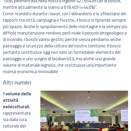
1936, perimetrava nella nostra regione 427.654 ettari di boschi,
mentre attualmente la siamo a 618.403 (+44,6%)”.
Come ricordato durante i lavori, con l’abbandono e lo sfilacciarsi dei
rapporti tra città, campagna e foreste, il bosco si riprende sempre
più spazio. Anche lo spopolamento delle montagne e la sempre più
difficile manutenzione rendono però reale il pericolo idrogeologico e
di incendio. I boschi vanno gestiti, perché senza perdiamo anche
paesaggio e un pezzo della coltura del nostro territorio. Il bosco
pertanto costituisce oggi non solo un formidabile elemento del
paesaggio e uno scrigno di biodiversità, ma anche una grande
volume di materiale legnoso, che costituisce una importante
risorsa economica rinnovabile.
Altri numeri
Il
volume delle
attività
selvicolturali
,
rappresentate
sia dalla cura
colturale del