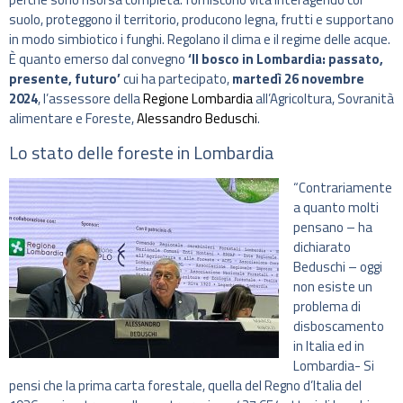
suolo, proteggono il territorio, producono legna, frutti e supportano
in modo simbiotico i funghi. Regolano il clima e il regime delle acque.
È quanto emerso dal convegno
‘Il bosco in Lombardia: passato,
presente, futuro’
cui ha partecipato,
martedì 26 novembre
2024
, l’assessore della
Regione Lombardia
all’Agricoltura, Sovranità
alimentare e Foreste,
Alessandro Beduschi
.
Lo stato delle foreste in Lombardia
“Contrariamente
a quanto molti
pensano – ha
dichiarato
Beduschi – oggi
non esiste un
problema di
disboscamento
in Italia ed in
Lombardia- Si
pensi che la prima carta forestale, quella del Regno d’Italia del