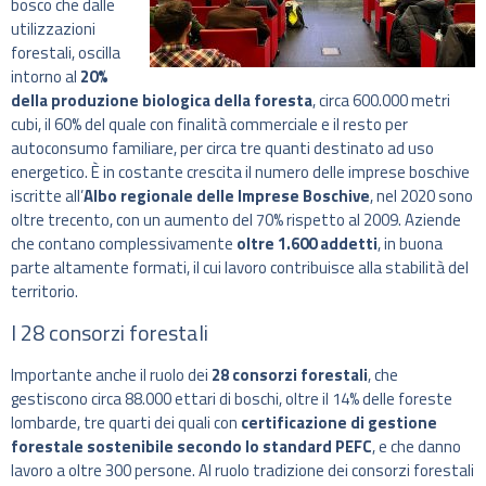
bosco che dalle
utilizzazioni
forestali, oscilla
intorno al
20%
della produzione biologica della foresta
, circa 600.000 metri
cubi, il 60% del quale con finalità commerciale e il resto per
autoconsumo familiare, per circa tre quanti destinato ad uso
energetico. È in costante crescita il numero delle imprese boschive
iscritte all’
Albo regionale delle Imprese Boschive
, nel 2020 sono
oltre trecento, con un aumento del 70% rispetto al 2009. Aziende
che contano complessivamente
oltre 1.600 addetti
, in buona
parte altamente formati, il cui lavoro contribuisce alla stabilità del
territorio.
I 28 consorzi forestali
Importante anche il ruolo dei
28 consorzi forestali
, che
gestiscono circa 88.000 ettari di boschi, oltre il 14% delle foreste
lombarde, tre quarti dei quali con
certificazione di gestione
forestale sostenibile secondo lo standard PEFC
, e che danno
lavoro a oltre 300 persone. Al ruolo tradizione dei consorzi forestali