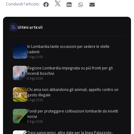
Condividi l'articolo:
Ultimi articoli
In Lombardia tante occasioni per vedere le stelle
cadenti
7 Ago 2026
Regione Lombardia impegnata su più fronti per gli
incendi boschivi
6 Ago 2026
Chi ama non abbandona gli animali, appello contro un
gesto illegale
6 Ago 2026
Fondi per proteggere coltivazioni lombarde da insetti
nocivi
6 Ago 2026
Treni panoramici, altre date per la linea Palazzolo-