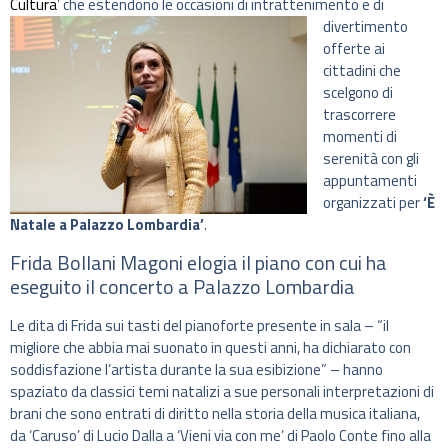
Cultura
’ che estendono le occasioni di intrattenime
nto e di
divertimento
offerte ai
cittadini che
scelgono di
trascorrere
momenti di
serenità con gli
appuntamenti
organizzati per
‘È
Natale a Palazzo Lombardia’
.
Frida Bollani Magoni elogia il piano con cui ha
eseguito il concerto a Palazzo Lombardia
Le dita di Frida sui tasti del pianoforte presente in sala – “il
migliore che abbia mai suonato in questi anni, ha dichiarato con
soddisfazione l’artista durante la sua esibizione” – hanno
spaziato da classici temi natalizi a sue personali interpretazioni di
brani che sono entrati di diritto nella storia della musica italiana,
da ‘Caruso’ di Lucio Dalla a ‘Vieni via con me’ di Paolo Conte fino alla