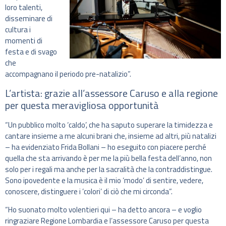
loro talenti,
disseminare di
cultura i
momenti di
festa e di svago
che
accompagnano il periodo pre-natalizio”.
L’artista: grazie all’assessore Caruso e alla regione
per questa meravigliosa opportunità
“Un pubblico molto ‘caldo’, che ha saputo superare la timidezza e
cantare insieme a me alcuni brani che, insieme ad altri, più natalizi
– ha evidenziato Frida Bollani – ho eseguito con piacere perché
quella che sta arrivando è per me la più bella festa dell’anno, non
solo per i regali ma anche per la sacralità che la contraddistingue.
Sono ipovedente e la musica è il mio ‘modo’ di sentire, vedere,
conoscere, distinguere i ’colori’ di ciò che mi circonda”.
“Ho suonato molto volentieri qui – ha detto ancora – e voglio
ringraziare Regione Lombardia e l’assessore Caruso per questa