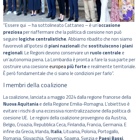
“Essere qui – ha sottolineato Cattaneo – è un’
occasione
preziosa
per riaffermare che la politica di coesione non può
seguire
logiche centralistiche
. Abbiamo ribadito che non siamo
favorevoli all’ipotesi di
piani nazionali
che
sostituiscono i piani
regionali
. Le Regioni devono conservare un
ruolo centrale
e
un’autonomia piena. La Lombardia è pronta a fare la sua parte per
costruire una coesione
europea
più forte
e realmente territoriale.
È però fondamentale che ci siano le condizioni per farlo”.
I membri della coalizione
La coalizione, lanciata a maggio 2024 dalla regione francese della
Nuova Aquitania
e della Regione Emilia-Romagna. L’obiettivo è
evitare i rischi di una eccessiva ricentralizzazione della politica di
coesione UE. Le regioni della coalizione provengono da Austria,
Belgio, Croazia, Repubblica Ceca, Finlandia, Francia, Germania. E
infine da Grecia, Irlanda,
Italia
, Lituania, Polonia, Portogallo,
Romania, Slovacchia, Slovenia, Spagna, Svezia e
Paesi Bassi
.