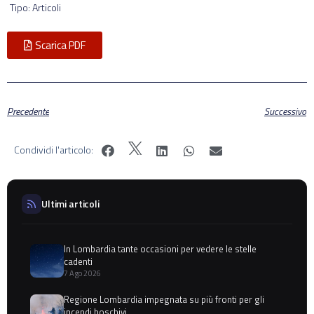
Tipo: Articoli
Scarica PDF
Precedente
Successivo
Condividi l'articolo:
Ultimi articoli
In Lombardia tante occasioni per vedere le stelle
cadenti
7 Ago 2026
Regione Lombardia impegnata su più fronti per gli
incendi boschivi