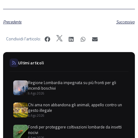
Precedente
Successivo
Condividi l'articolo:
Ultimi articoli
Regione Lombardia impegnata su più fronti per gli
incendi boschivi
6 Ago 2026
Chi ama non abbandona gli animali, appello contro un
gesto illegale
6 Ago 2026
Fondi per proteggere coltivazioni lombarde da insetti
nocivi
6 Ago 2026