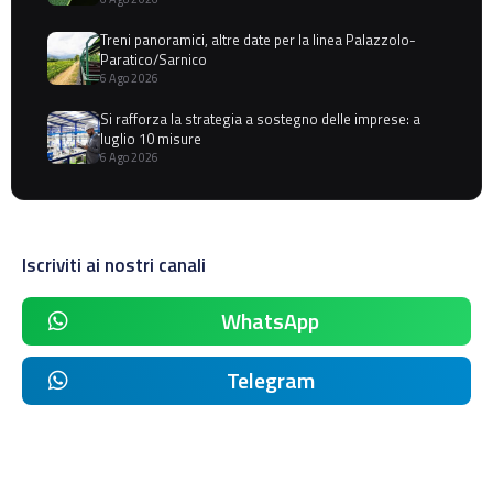
Treni panoramici, altre date per la linea Palazzolo-
Paratico/Sarnico
6 Ago 2026
Si rafforza la strategia a sostegno delle imprese: a
luglio 10 misure
6 Ago 2026
Iscriviti ai nostri canali
WhatsApp
Telegram