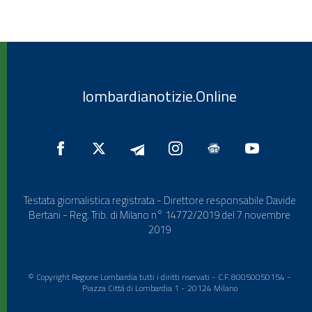
lombardianotizie.Online
Testata giornalistica registrata - Direttore responsabile Davide
Bertani - Reg. Trib. di Milano n° 14772/2019 del 7 novembre
2019
© Copyright Regione Lombardia tutti i diritti riservati - C.F. 80050050154 -
Piazza Città di Lombardia 1 - 20124 Milano