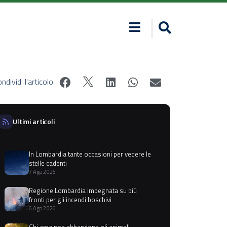
ndividi l'articolo:
Ultimi articoli
In Lombardia tante occasioni per vedere le
stelle cadenti
7 Ago 2026
Regione Lombardia impegnata su più
fronti per gli incendi boschivi
6 Ago 2026
Chi ama non abbandona gli animali,