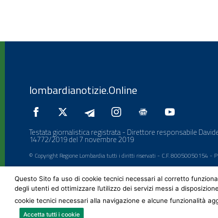
lombardianotizie.Online
Testata giornalistica registrata - Direttore responsabile Davide
14772/2019 del 7 novembre 2019
© Copyright Regione Lombardia tutti i diritti riservati - C.F. 80050050154 -
Questo Sito fa uso di cookie tecnici necessari al corretto funziona
degli utenti ed ottimizzare l’utilizzo dei servizi messi a disposizion
cookie tecnici necessari alla navigazione e alcune funzionalità agg
Accetta tutti i cookie