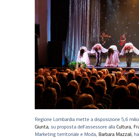
Regione Lombardia mette a disposizione 5,6 milioni
Giunta
, su proposta dell’assessore alla
Cultura
,
Fr
Marketing territoriale e Moda,
Barbara Mazzali
, h