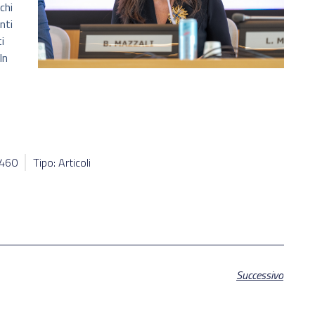
chi
nti
i
In
5460
Tipo: Articoli
Successivo