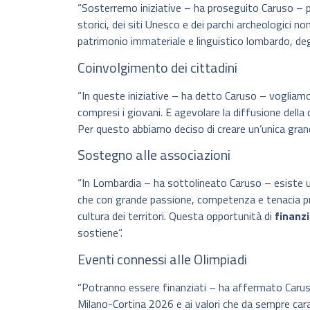
“Sosterremo iniziative – ha proseguito Caruso – p
storici, dei siti Unesco e dei parchi archeologici non
patrimonio immateriale e linguistico lombardo, degli 
Coinvolgimento dei cittadini
“In queste iniziative – ha detto Caruso – voglia
compresi i giovani. E agevolare la diffusione della
Per questo abbiamo deciso di creare un’unica grande
Sostegno alle associazioni
“In Lombardia – ha sottolineato Caruso – esiste un
che con grande passione, competenza e tenacia prom
cultura dei territori. Questa opportunità di
finanz
sostiene”.
Eventi connessi alle Olimpiadi
“Potranno essere finanziati – ha affermato Caruso –
Milano-Cortina 2026 e ai valori che da sempre carat