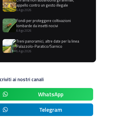
appello contro un gesto illegale
6 Ago 2026
Fondi per proteggere coltivazioni
lombarde da insetti nocivi
6 Ago 2026
Treni panoramici, altre date per la linea
Palazzolo-Paratico/Sarnico
6 Ago 2026
criviti ai nostri canali
WhatsApp
Telegram