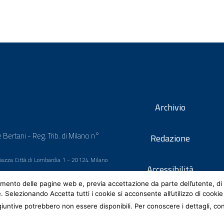
Archivio
 Bertani - Reg. Trib. di Milano n°
Redazione
 Piazza Città di Lombardia 1 - 20124 Milano
Accessibilità
mento delle pagine web e, previa accettazione da parte dell’utente, di 
e. Selezionando Accetta tutti i cookie si acconsente all’utilizzo di cookie
iuntive potrebbero non essere disponibili. Per conoscere i dettagli, co