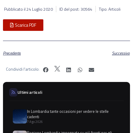
Pubblicato il
24 Luglio 2020
ID del post: 30564
Tipo: Articoli
Scarica PDF
Precedente
Successivo
Condividi l'articolo:
Ultimi articoli
In Lombardia tante occasioni per vedere le stelle
cadenti
7 Ago 2026
Regione Lombardia impegnata su più fronti per gli