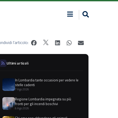
ndividi l'articolo:
Ultimi articoli
In Lombardia tante occasioni per vedere le
stelle cadenti
7 Ago 2026
Regione Lombardia impegnata su più
fronti per gli incendi boschivi
6 Ago 2026
Chi ama non abbandona gli animali,