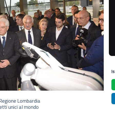
Is
di Regione Lombardia
tti unici al mondo