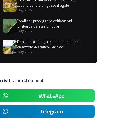
appello contro un gesto illegale
6 Ago 2026
Fondi per proteggere coltivazioni
lombarde da insetti nocivi
6 Ago 2026
Treni panoramici, altre date per la linea
Palazzolo-Paratico/Sarnico
6 Ago 2026
criviti ai nostri canali
WhatsApp
Telegram