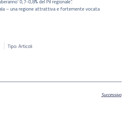
cuberanno’ 0,7-0,8% del Pil regionale”.
ala – una regione attrattiva e fortemente vocata
1
Tipo: Articoli
Successivo