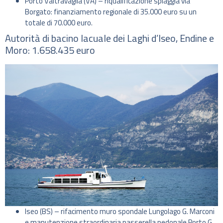
Porto Valtravaglia (VA) – riqualificazione spiaggia via
Borgato: finanziamento regionale di 35.000 euro su un
totale di 70.000 euro.
Autorità di bacino lacuale dei Laghi d’Iseo, Endine e
Moro: 1.658.435 euro
Iseo (BS) – rifacimento muro spondale Lungolago G. Marconi
e manutenzione straordinaria passerella pedonale Porto G.