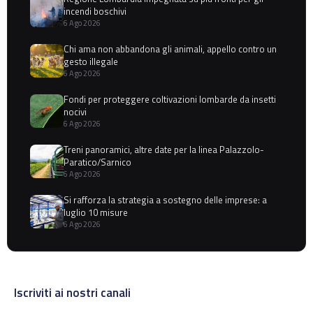
incendi boschivi
6 Ago 2026
Chi ama non abbandona gli animali, appello contro un
gesto illegale
6 Ago 2026
Fondi per proteggere coltivazioni lombarde da insetti
nocivi
6 Ago 2026
Treni panoramici, altre date per la linea Palazzolo-
Paratico/Sarnico
6 Ago 2026
Si rafforza la strategia a sostegno delle imprese: a
luglio 10 misure
6 Ago 2026
Iscriviti ai nostri canali