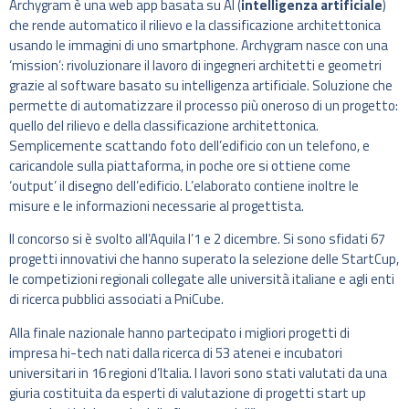
Archygram è una web app basata su AI (
intelligenza artificiale
)
che rende automatico il rilievo e la classificazione architettonica
usando le immagini di uno smartphone. Archygram nasce con una
‘mission’: rivoluzionare il lavoro di ingegneri architetti e geometri
grazie al software basato su intelligenza artificiale. Soluzione che
permette di automatizzare il processo più oneroso di un progetto:
quello del rilievo e della classificazione architettonica.
Semplicemente scattando foto dell’edificio con un telefono, e
caricandole sulla piattaforma, in poche ore si ottiene come
‘output’ il disegno dell’edificio. L’elaborato contiene inoltre le
misure e le informazioni necessarie al progettista.
Il concorso si è svolto all’Aquila l’1 e 2 dicembre. Si sono sfidati 67
progetti innovativi che hanno superato la selezione delle StartCup,
le competizioni regionali collegate alle università italiane e agli enti
di ricerca pubblici associati a PniCube.
Alla finale nazionale hanno partecipato i migliori progetti di
impresa hi-tech nati dalla ricerca di 53 atenei e incubatori
universitari in 16 regioni d’Italia. I lavori sono stati valutati da una
giuria costituita da esperti di valutazione di progetti start up