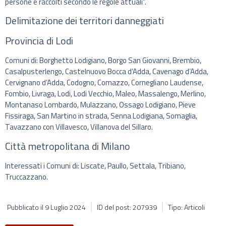
persone e raccolti secondo le regole attuali”.
Delimitazione dei territori danneggiati
Provincia di Lodi
Comuni di: Borghetto Lodigiano, Borgo San Giovanni, Brembio,
Casalpusterlengo, Castelnuovo Bocca d’Adda, Cavenago d’Adda,
Cervignano d’Adda, Codogno, Comazzo, Cornegliano Laudense,
Fombio, Livraga, Lodi, Lodi Vecchio, Maleo, Massalengo, Merlino,
Montanaso Lombardo, Mulazzano, Ossago Lodigiano, Pieve
Fissiraga, San Martino in strada, Senna Lodigiana, Somaglia,
Tavazzano con Villavesco, Villanova del Sillaro.
Città metropolitana di Milano
Interessati i Comuni di: Liscate, Paullo, Settala, Tribiano,
Truccazzano.
Pubblicato il
9 Luglio 2024
ID del post: 207939
Tipo: Articoli