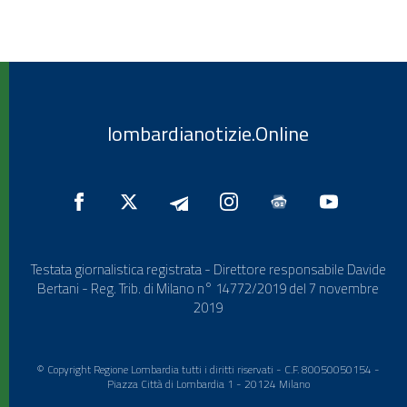
lombardianotizie.Online
Testata giornalistica registrata - Direttore responsabile Davide
Bertani - Reg. Trib. di Milano n° 14772/2019 del 7 novembre
2019
© Copyright Regione Lombardia tutti i diritti riservati - C.F. 80050050154 -
Piazza Città di Lombardia 1 - 20124 Milano