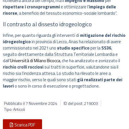
richiederà ancora del tempo, ma
l’impegno è massimo
per
rispettare i cronoprogrammi
e ottimizzare l’
impiego delle
risorse
, a beneficio del tessuto economico-sociale lombardo”.
Il contrasto al dissesto idrogeologico
Infine, per quanto riguarda gli interventi di
mitigazione del rischio
idrogeologico
in provincia di Lecco, Anas ha relazionato di avere
commissionato nel 2021 uno
studio specifico
per la
SS36
,
seguito direttamente dalla Struttura Territoriale Lombardia e
dall’
Università di Milano Bicocca
, che ha analizzato e zonizzato il
rischio crolli rocciosi
sui tratti in superficie, valutandone sia il
rischio sia l’incidenza attesa. Lo studio ha rilevato le aree a
maggior rischio, verso le quali sono stati
già realizzati parte dei
lavori
o sono in corso di esecuzione o progettazione.
Pubblicato il
7 Novembre 2024
ID del post: 219003
Tipo: Articoli
Scarica PDF