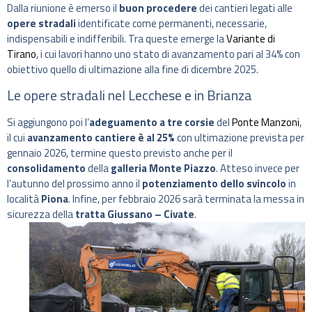
Dalla riunione è emerso il
buon procedere
dei cantieri legati alle
opere stradali
identificate come permanenti, necessarie,
indispensabili e indifferibili. Tra queste emerge la
Variante di
Tirano
, i cui lavori hanno uno stato di avanzamento pari al 34% con
obiettivo quello di ultimazione alla fine di dicembre 2025.
Le opere stradali nel Lecchese e in Brianza
Si aggiungono poi l’
adeguamento a tre corsie
del
Ponte Manzoni
,
il cui
avanzamento cantiere è al 25%
con ultimazione prevista per
gennaio 2026, termine questo previsto anche per il
consolidamento
della
galleria Monte Piazzo
. Atteso invece per
l’autunno del prossimo anno il
potenziamento dello svincolo
in
località
Piona
. Infine, per febbraio 2026 sarà terminata la messa in
sicurezza della
tratta Giussano – Civate
.