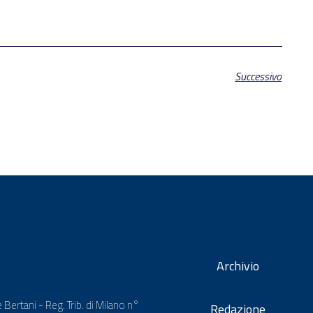
Successivo
Archivio
 Bertani - Reg. Trib. di Milano n°
Redazione