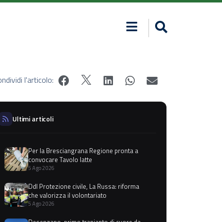
ndividi l'articolo:
Ultimi articoli
Per la Bresciangrana Regione pronta a
convocare Tavolo latte
5 Ago 2026
Ddl Protezione civile, La Russa: riforma
che valorizza il volontariato
5 Ago 2026
Desenzano, primo trapianto di cuore da