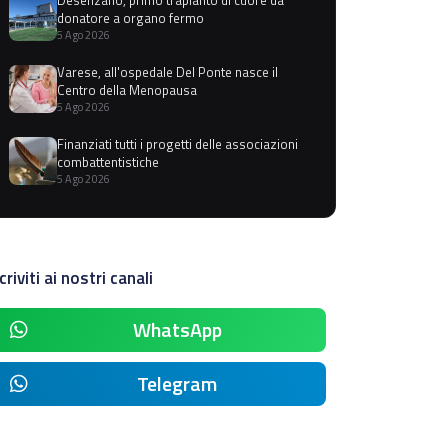
donatore a organo fermo
5 Ago 2026
Varese, all'ospedale Del Ponte nasce il
Centro della Menopausa
5 Ago 2026
Finanziati tutti i progetti delle associazioni
combattentistiche
5 Ago 2026
criviti ai nostri canali
WhatsApp
Telegram