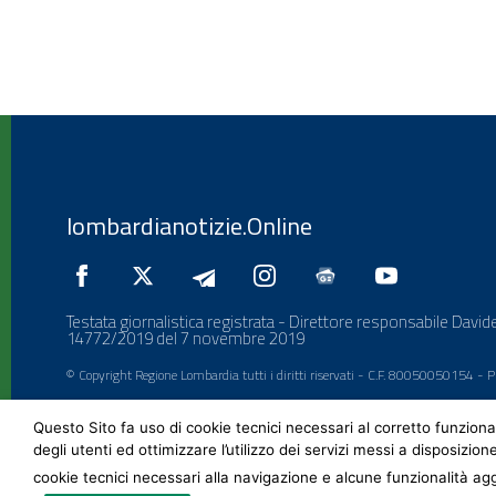
lombardianotizie.Online
Testata giornalistica registrata - Direttore responsabile Davide
14772/2019 del 7 novembre 2019
© Copyright Regione Lombardia tutti i diritti riservati - C.F. 80050050154 -
Questo Sito fa uso di cookie tecnici necessari al corretto funziona
degli utenti ed ottimizzare l’utilizzo dei servizi messi a disposizion
cookie tecnici necessari alla navigazione e alcune funzionalità agg