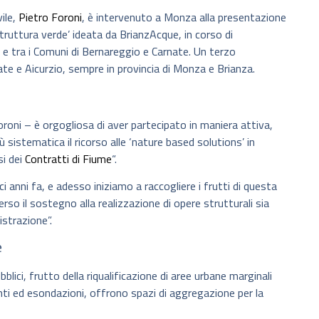
vile,
Pietro Foroni
, è intervenuto a Monza alla presentazione
struttura verde’ ideata da BrianzAcque, in corso di
 e tra i Comuni di Bernareggio e Carnate. Un terzo
ate e Aicurzio, sempre in provincia di Monza e Brianza.
roni – è orgogliosa di aver partecipato in maniera attiva,
istematica il ricorso alle ‘nature based solutions’ in
si dei
Contratti di Fiume
“.
ieci anni fa, e adesso iniziamo a raccogliere i frutti di questa
rso il sostegno alla realizzazione di opere strutturali sia
istrazione”.
e
bblici, frutto della riqualificazione di aree urbane marginali
enti ed esondazioni, offrono spazi di aggregazione per la