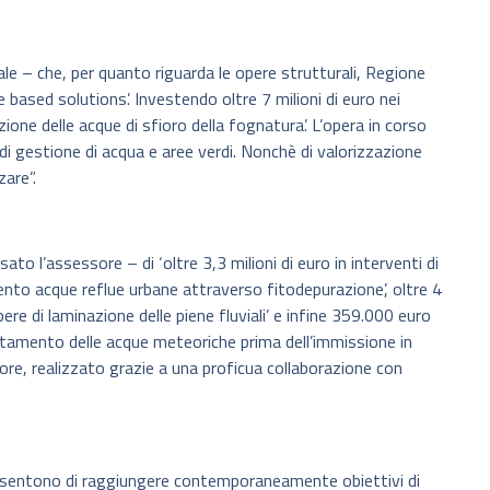
ale – che, per quanto riguarda le opere strutturali, Regione
e based solutions’. Investendo oltre 7 milioni di euro nei
ione delle acque di sfioro della fognatura’. L’opera in corso
di gestione di acqua e aree verdi. Nonchè di valorizzazione
zare”.
ato l’assessore – di ‘oltre 3,3 milioni di euro in interventi di
ento acque reflue urbane attraverso fitodepurazione’, oltre 4
pere di laminazione delle piene fluviali’ e infine 359.000 euro
rattamento delle acque meteoriche prima dell’immissione in
core, realizzato grazie a una proficua collaborazione con
sentono di raggiungere contemporaneamente obiettivi di