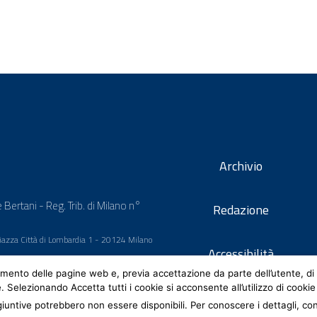
Archivio
 Bertani - Reg. Trib. di Milano n°
Redazione
 Piazza Città di Lombardia 1 - 20124 Milano
Accessibilità
mento delle pagine web e, previa accettazione da parte dell’utente, di 
e. Selezionando Accetta tutti i cookie si acconsente all’utilizzo di cookie
iuntive potrebbero non essere disponibili. Per conoscere i dettagli, co