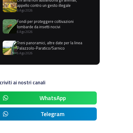
appello contro un gesto illegale
6 Ago 2026
Fondi per proteggere coltivazioni
lombarde da insetti nocivi
6 Ago 2026
Treni panoramici, altre date per la linea
Palazzolo-Paratico/Sarnico
6 Ago 2026
criviti ai nostri canali
WhatsApp
Telegram