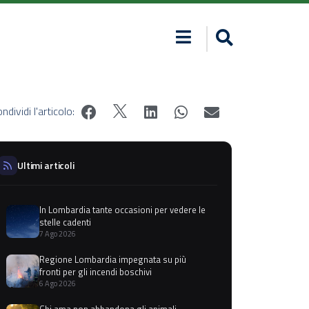
ndividi l'articolo:
Ultimi articoli
In Lombardia tante occasioni per vedere le
stelle cadenti
7 Ago 2026
Regione Lombardia impegnata su più
fronti per gli incendi boschivi
6 Ago 2026
Chi ama non abbandona gli animali,