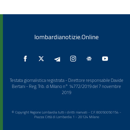
lombardianotizie.Online
Testata giornalistica registrata - Direttore responsabile Davide
Bertani - Reg. Trib. di Milano n° 14772/2019 del 7 novembre
2019
© Copyright Regione Lombardia tutti i diritti riservati - C.F. 80050050154 -
Piazza Città di Lombardia 1 - 20124 Milano