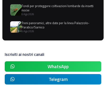
Fondi per proteggere coltivazioni lombarde da insetti
nocivi
6 Ago 2026
Treni panoramici, altre date per la linea Palazzolo-
Paratico/Sarnico
6 Ago 2026
Iscriviti ai nostri canali
WhatsApp
Telegram