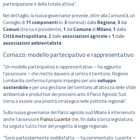
partecipazione e della tutela attiva”.
Nel dettaglio, la nuova governance prevede, oltre alla Comunità, un
Consiglio di
11 componenti
in:
3
nominati dalla
Regione
,
3
dai
Comuni
(tra cui il presidente),
1
dal
Comune
di
Milano
,
1
dalla
Città metropolitana
,
2
dalle
associazioni agricole
e
1
dalle
associazioni ambientaliste
.
Comazzi: modello partecipativo e rappresentativo
“Un modello partecipativo e rappresentativo – ha aggiunto
l’assessore – che mette davvero al centro il territorio. Regione
Lombardia conferma il proprio impegno per uno
sviluppo
sostenibile
e per una gestione del territorio all’altezza delle sfide
ambientali e produttive dei prossimi anni. Il Parco Agricolo Sud
torna a essere una priorità strategica nelle politiche regionali”.
Sulla nuova governance del Parco agricolo sud Milano è intervenuto
anche l’assessore
Franco Lucente
che, fin dalla scorsa legislatura,
ha seguito tutto l’iter del progetto di legge regionale.
“Sono particolarmente soddisfatto – ha commentato Lucente –