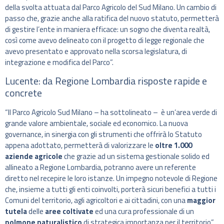
della svolta attuata dal Parco Agricolo del Sud Milano. Un cambio di
passo che, grazie anche alla ratifica del nuovo statuto, permetterà
di gestire l’ente in maniera efficace: un sogno che diventa realtà,
così come avevo delineato con il progetto di legge regionale che
avevo presentato e approvato nella scorsa legislatura, di
integrazione e modifica del Parco”.
Lucente: da Regione Lombardia risposte rapide e
concrete
“Il Parco Agricolo Sud Milano – ha sottolineato – è un’area verde di
grande valore ambientale, sociale ed economico. La nuova
governance, in sinergia con gli strumenti che offrirà lo Statuto
appena adottato, permetterà di valorizzare le
oltre 1.000
aziende agricole
che grazie ad un sistema gestionale solido ed
allineato a Regione Lombardia, potranno avere un referente
diretto nel recepire le loro istanze. Un impegno notevole di Regione
che, insieme a tutti gli enti coinvolti, porterà sicuri benefici a tutti i
Comuni del territorio, agli agricoltori e ai cittadini, con una
maggior
tutela
delle
aree coltivate
ed una cura professionale di un
polmone naturalistico
di strategica importanza per il territorio”.