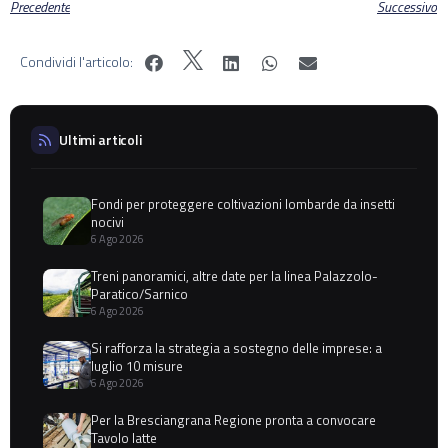
Precedente
Successivo
Condividi l'articolo:
Ultimi articoli
Fondi per proteggere coltivazioni lombarde da insetti
nocivi
6 Ago 2026
Treni panoramici, altre date per la linea Palazzolo-
Paratico/Sarnico
6 Ago 2026
Si rafforza la strategia a sostegno delle imprese: a
luglio 10 misure
6 Ago 2026
Per la Bresciangrana Regione pronta a convocare
Tavolo latte