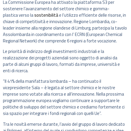
La Commissione Europea ha attivato la piattaforma S3 per
sostenere l’avanzamento del settore chimico e gomma-
plastica verso la
sostenibilità
e l’utilizzo efficiente delle risorse, in
chiave di competitività e innovazione. Regione Lombardia, co-
leader insieme alla regione olandese di Limburg, partecipa la tavolo
Assolombarda in coordinamento con l’ ECRN (European Chemical
Regional Network) che comprende 6 regioni a forte vocazione.
Le priorità di indirizzo degli investimenti industriali e la
realizzazione dei progetti aziendali sono oggetto di analisi da
parte di alcuni gruppi di lavoro, formati da imprese, università e
enti di ricerca.
“Il 41% della manifattura lombarda – ha continuato il
vicepresidente Sala – è legata al settore chimico e le nostre
imprese sono votate alla ricerca e all’innovazione. Nella prossima
programmazione europea vogliamo continuare a supportare le
politiche di sviluppo del settore chimico e crediamo fortemente ci
sia spazio per integrare i fondi regionali con quelli Ue”.
Tra le novità emerse durante, l’avvio del gruppo di lavoro dedicato
ai Polimeri, all’interno del quale si condividono competenze e idee