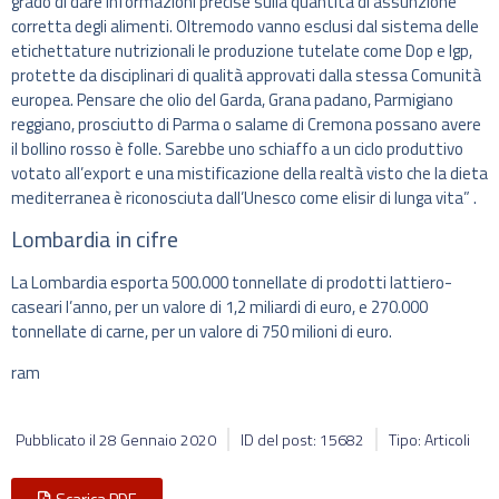
grado di dare informazioni precise sulla quantità di assunzione
corretta degli alimenti. Oltremodo vanno esclusi dal sistema delle
etichettature nutrizionali le produzione tutelate come Dop e Igp,
protette da disciplinari di qualità approvati dalla stessa Comunità
europea. Pensare che olio del Garda, Grana padano, Parmigiano
reggiano, prosciutto di Parma o salame di Cremona possano avere
il bollino rosso è folle. Sarebbe uno schiaffo a un ciclo produttivo
votato all’export e una mistificazione della realtà visto che la dieta
mediterranea è riconosciuta dall’Unesco come elisir di lunga vita” .
Lombardia in cifre
La Lombardia esporta 500.000 tonnellate di prodotti lattiero-
caseari l’anno, per un valore di 1,2 miliardi di euro, e 270.000
tonnellate di carne, per un valore di 750 milioni di euro.
ram
Pubblicato il
28 Gennaio 2020
ID del post: 15682
Tipo: Articoli