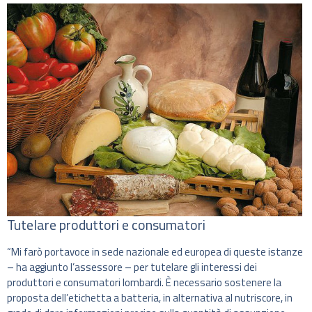
Tutelare produttori e consumatori
“Mi farò portavoce in sede nazionale ed europea di queste istanze
– ha aggiunto l’assessore – per tutelare gli interessi dei
produttori e consumatori lombardi. È necessario sostenere la
proposta dell’etichetta a batteria, in alternativa al nutriscore, in