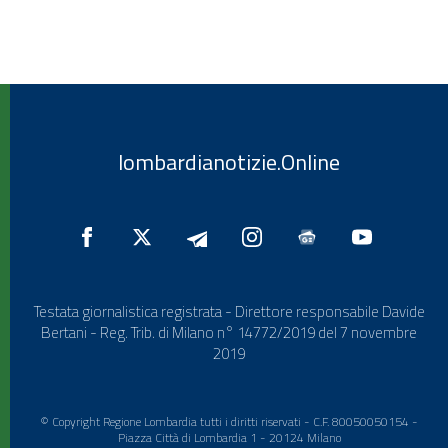
lombardianotizie.Online
Testata giornalistica registrata - Direttore responsabile Davide
Bertani - Reg. Trib. di Milano n° 14772/2019 del 7 novembre
2019
© Copyright Regione Lombardia tutti i diritti riservati - C.F. 80050050154 -
Piazza Città di Lombardia 1 - 20124 Milano