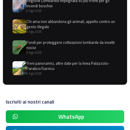
Regione Lombardia impegnata su più fronti per gli
incendi boschivi
6 Ago 2026
Chi ama non abbandona gli animali, appello contro un
gesto illegale
6 Ago 2026
Fondi per proteggere coltivazioni lombarde da insetti
nocivi
6 Ago 2026
Treni panoramici, altre date per la linea Palazzolo-
Paratico/Sarnico
6 Ago 2026
Iscriviti ai nostri canali
WhatsApp