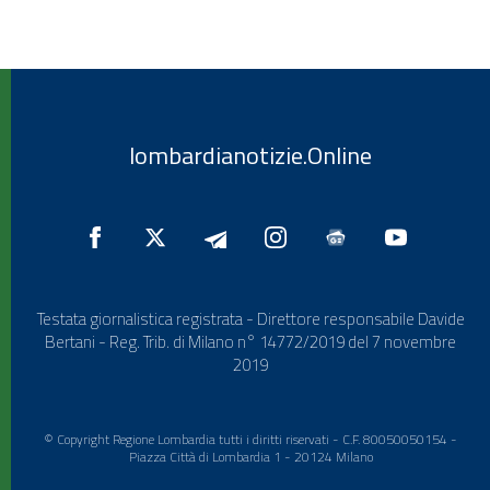
lombardianotizie.Online
Testata giornalistica registrata - Direttore responsabile Davide
Bertani - Reg. Trib. di Milano n° 14772/2019 del 7 novembre
2019
© Copyright Regione Lombardia tutti i diritti riservati - C.F. 80050050154 -
Piazza Città di Lombardia 1 - 20124 Milano