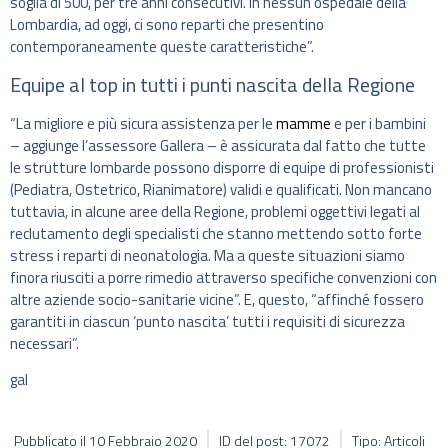
soglia di 500, per tre anni consecutivi. In nessun ospedale della
Lombardia, ad oggi, ci sono reparti che presentino
contemporaneamente queste caratteristiche”.
Equipe al top in tutti i punti nascita della Regione
“La migliore e più sicura assistenza per le
mamme
e per i bambini
– aggiunge l’assessore Gallera – è assicurata dal fatto che tutte
le strutture lombarde possono disporre di equipe di professionisti
(Pediatra, Ostetrico, Rianimatore) validi e qualificati. Non mancano
tuttavia, in alcune aree della Regione, problemi oggettivi legati al
reclutamento degli specialisti che stanno mettendo sotto forte
stress i reparti di neonatologia. Ma a queste situazioni siamo
finora riusciti a porre rimedio attraverso specifiche convenzioni con
altre aziende socio-sanitarie vicine”. E, questo, “affinché fossero
garantiti in ciascun ‘punto nascita’ tutti i requisiti di sicurezza
necessari”.
gal
Pubblicato il
10 Febbraio 2020
ID del post: 17072
Tipo: Articoli