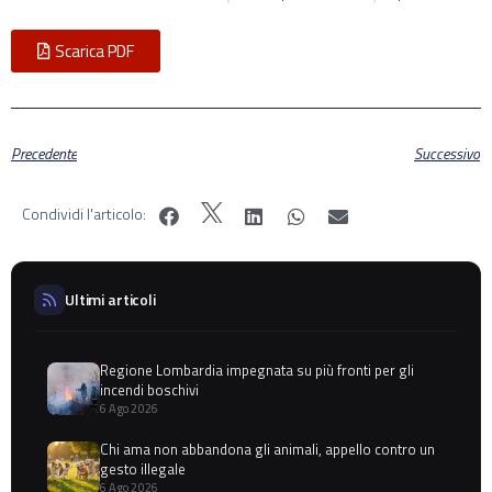
Scarica PDF
Precedente
Successivo
Condividi l'articolo:
Ultimi articoli
Regione Lombardia impegnata su più fronti per gli
incendi boschivi
6 Ago 2026
Chi ama non abbandona gli animali, appello contro un
gesto illegale
6 Ago 2026