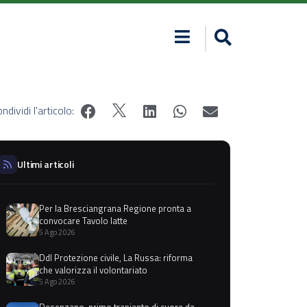
ndividi l'articolo:
Ultimi articoli
Per la Bresciangrana Regione pronta a
convocare Tavolo latte
5 Ago 2026
Ddl Protezione civile, La Russa: riforma
che valorizza il volontariato
5 Ago 2026
Desenzano, primo trapianto di cuore da