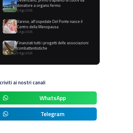
donatore a organo fermo
5 Ago 2026
Varese, all'ospedale Del Ponte nasce il
Centro della Menopausa
5 Ago 2026
Finanziati tutti i progetti delle associazioni
combattentistiche
5 Ago 2026
criviti ai nostri canali
WhatsApp
Telegram