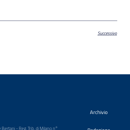
Successivo
Archivio
 Bertani - Reg. Trib. di Milano n°