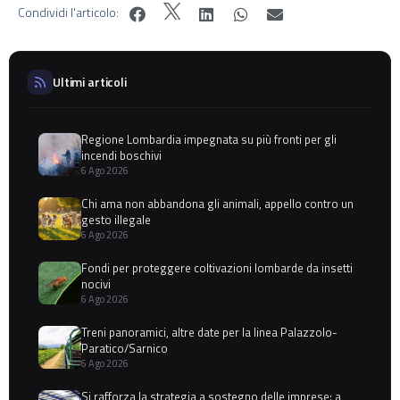
Condividi l'articolo:
Ultimi articoli
Regione Lombardia impegnata su più fronti per gli
incendi boschivi
6 Ago 2026
Chi ama non abbandona gli animali, appello contro un
gesto illegale
6 Ago 2026
Fondi per proteggere coltivazioni lombarde da insetti
nocivi
6 Ago 2026
Treni panoramici, altre date per la linea Palazzolo-
Paratico/Sarnico
6 Ago 2026
Si rafforza la strategia a sostegno delle imprese: a