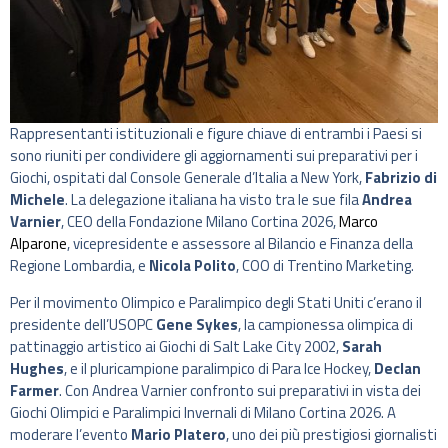
Rappresentanti istituzionali e figure chiave di entrambi i Paesi si
sono riuniti per condividere gli aggiornamenti sui preparativi per i
Giochi, ospitati dal Console Generale d’Italia a New York,
Fabrizio di
Michele
. La delegazione italiana ha visto tra le sue fila
Andrea
Varnier
, CEO della Fondazione Milano Cortina 2026,
Marco
Alparone
, vicepresidente e assessore al Bilancio e Finanza della
Regione Lombardia, e
Nicola Polito
, COO di Trentino Marketing.
Per il movimento Olimpico e Paralimpico degli Stati Uniti c’erano il
presidente dell’USOPC
Gene Sykes
, la campionessa olimpica di
pattinaggio artistico ai Giochi di Salt Lake City 2002,
Sarah
Hughes
, e il pluricampione paralimpico di Para Ice Hockey,
Declan
Farmer
. Con Andrea Varnier confronto sui preparativi in vista dei
Giochi Olimpici e Paralimpici Invernali di Milano Cortina 2026. A
moderare l’evento
Mario Platero
, uno dei più prestigiosi giornalisti