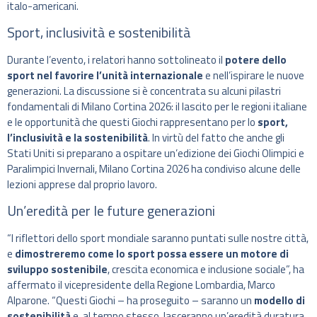
italo-americani.
Sport, inclusività e sostenibilità
Durante l’evento, i relatori hanno sottolineato il
potere dello
sport nel favorire l’unità internazionale
e nell’ispirare le nuove
generazioni. La discussione si è concentrata su alcuni pilastri
fondamentali di Milano Cortina 2026: il lascito per le regioni italiane
e le opportunità che questi Giochi rappresentano per lo
sport,
l’inclusività e la sostenibilità
. In virtù del fatto che anche gli
Stati Uniti si preparano a ospitare un’edizione dei Giochi Olimpici e
Paralimpici Invernali, Milano Cortina 2026 ha condiviso alcune delle
lezioni apprese dal proprio lavoro.
Un’eredità per le future generazioni
“I riflettori dello sport mondiale saranno puntati sulle nostre città,
e
dimostreremo come lo sport possa essere un motore di
sviluppo sostenibile
, crescita economica e inclusione sociale”, ha
affermato il vicepresidente della Regione Lombardia, Marco
Alparone. “Questi Giochi – ha proseguito – saranno un
modello di
sostenibilità
e, al tempo stesso, lasceranno un’eredità duratura