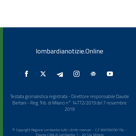
lombardianotizie.Online
Testata giornalistica registrata - Direttore responsabile Davide
Bertani - Reg. Trib. di Milano n° 14772/2019 del 7 novembre
2019
© Copyright Regione Lombardia tutti i diritti riservati - C.F. 80050050154 -
Piazza Città di Lombardia 1 - 20124 Milano