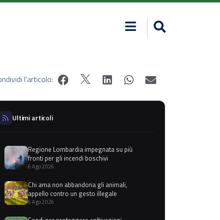
ndividi l'articolo:
Ultimi articoli
Regione Lombardia impegnata su più
fronti per gli incendi boschivi
6 Ago 2026
Chi ama non abbandona gli animali,
appello contro un gesto illegale
6 Ago 2026
Fondi per proteggere coltivazioni