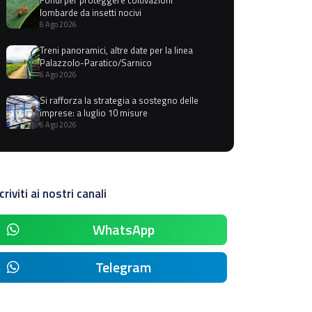
lombarde da insetti nocivi
6 Ago 2026
Treni panoramici, altre date per la linea
Palazzolo-Paratico/Sarnico
6 Ago 2026
Si rafforza la strategia a sostegno delle
imprese: a luglio 10 misure
6 Ago 2026
criviti ai nostri canali
WhatsApp
Telegram