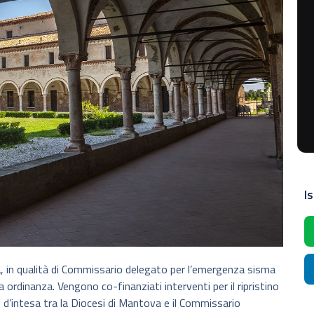
Is
a
, in qualità di Commissario delegato per l’emergenza sisma
ordinanza. Vengono co-finanziati interventi per il ripristino
llo d’intesa tra la Diocesi di Mantova e il Commissario