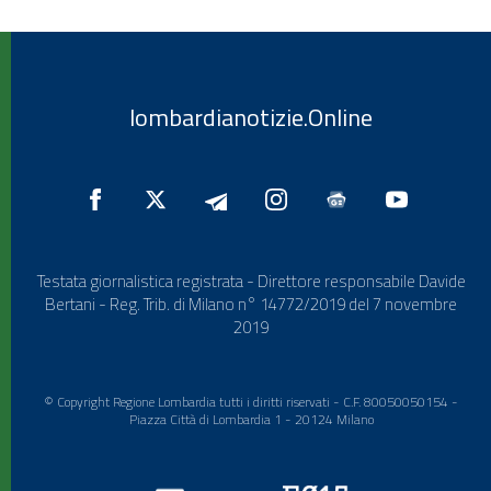
lombardianotizie.Online
Testata giornalistica registrata - Direttore responsabile Davide
Bertani - Reg. Trib. di Milano n° 14772/2019 del 7 novembre
2019
© Copyright Regione Lombardia tutti i diritti riservati - C.F. 80050050154 -
Piazza Città di Lombardia 1 - 20124 Milano