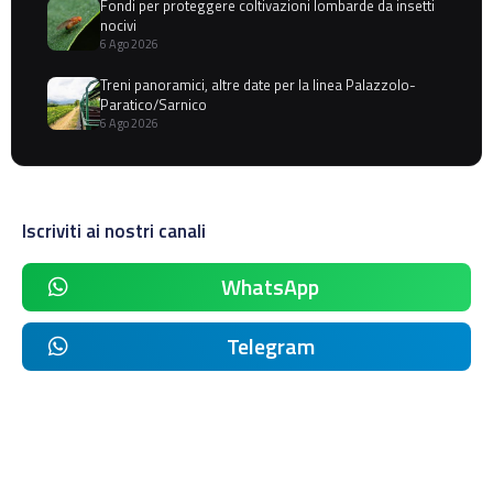
Fondi per proteggere coltivazioni lombarde da insetti
nocivi
6 Ago 2026
Treni panoramici, altre date per la linea Palazzolo-
Paratico/Sarnico
6 Ago 2026
Iscriviti ai nostri canali
WhatsApp
Telegram