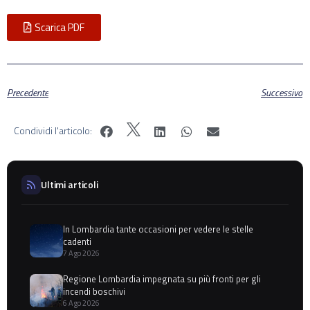
Scarica PDF
Precedente
Successivo
Condividi l'articolo:
Ultimi articoli
In Lombardia tante occasioni per vedere le stelle
cadenti
7 Ago 2026
Regione Lombardia impegnata su più fronti per gli
incendi boschivi
6 Ago 2026