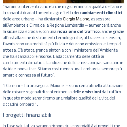
“Saranno interventi concreti che miglioreranno la qualità dell’aria e
la capacità di adattamento agli effetti dei c
ambiamenti climatici
delle aree urbane – ha dichiarato
Giorgio Maione
, assessore
all’Ambiente e Clima della Regione Lombardia – aumenterà anche
la sicurezza stradale, con una
riduzione del traffico
, anche grazie
all’installazione di strumenti tecnologici che, attraverso i sensori,
favoriscono una mobilità più fluida e riducono emissioni e tempi di
attesa. C’è stata grande sintonia con il ministero dell’Ambiente
che ha stanziato le risorse. L’adattamento delle città ai
cambiamenti climatici e la riduzione delle emissioni passano anche
da idee innovative. Stiamo costruendo una Lombardia sempre più
smart e connessa al futuro”.
“I Comuni – ha proseguito Maione – sono centrali nella attuazione
delle misure regionali di contenimento delle
emissioni
da traffico.
In questo modo garantiremo una migliore qualità della vita dei
cittadini lombardi” .
I progetti finanziabili
In fase valutativa saranno riconosciute premialità ai progetti che