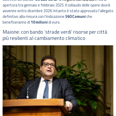
apertura tra gennaio e febbraio 2025. Il collaudo delle opere dovrà
avvenire entro dicembre 2026. Intanto è stato approvato l’allegato
definitivo alla misura con l’indicazione
560 Comuni
che
beneficeranno di
10 milioni
di euro.
Maione: con bando ‘strade verdi’ risorse per città
più resilienti al cambiamento climatico