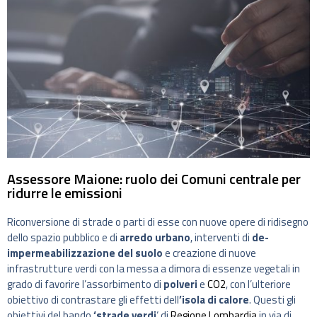
Assessore Maione: ruolo dei Comuni centrale per
ridurre le emissioni
Riconversione di strade o parti di esse con nuove opere di ridisegno
dello spazio pubblico e di
arredo urbano
, interventi di
de-
impermeabilizzazione del suolo
e creazione di nuove
infrastrutture verdi con la messa a dimora di essenze vegetali in
grado di favorire l’assorbimento di
polveri
e
CO2
, con l’ulteriore
obiettivo di contrastare gli effetti dell
’isola di calore
. Questi gli
obiettivi del bando
‘strade verdi
‘ di
Regione Lombardia
in via di