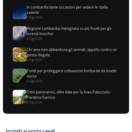
In Lombardia tante occasioni per vedere le stelle
cadenti
7 Ago 2026
Regione Lombardia impegnata su più fronti per gli
incendi boschivi
6 Ago 2026
Chi ama non abbandona gli animali, appello contro un
gesto illegale
6 Ago 2026
Fondi per proteggere coltivazioni lombarde da insetti
nocivi
6 Ago 2026
Treni panoramici, altre date per la linea Palazzolo-
Paratico/Sarnico
6 Ago 2026
Iscriviti ai nostri canali