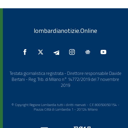
lombardianotizie.Online
Testata giornalistica registrata - Direttore responsabile Davide
Bertani - Reg. Trib. di Milano n° 14772/2019 del 7 novembre
2019
© Copyright Regione Lombardia tutti i diritti riservati - C.F. 80050050154 -
Piazza Città di Lombardia 1 - 20124 Milano