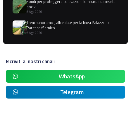
Fondi per proteggere coltivazioni lombarde da insetti
nocivi
6 Ago 2026
Treni panoramici, altre date per la linea Palazzolo-
Paratico/Sarnico
6 Ago 2026
Iscriviti ai nostri canali
WhatsApp
Telegram