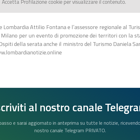
Accetta
Profilazione
cookie per visualizzare il contenuto.
ne Lombardia Attilio Fontana e l’assessore regionale al Tu
a Milano per un evento di promozione dei territori con la st
Ospiti della serata anche il ministro del Turismo Daniela Sa
w.lombardianotizie.online
scriviti al nostro canale Telegr
n basso e sarai aggiornato in anteprima su tutte le notizie, riceven
nostro canale Telegram PRIVATO.