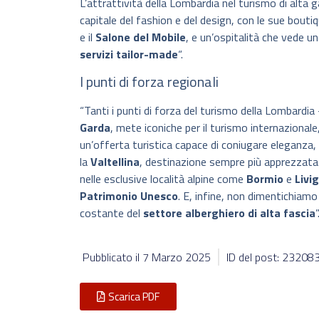
L’attrattività della Lombardia nel turismo di alta
capitale del fashion e del design, con le sue boutiq
e il
Salone del Mobile
, e un’ospitalità che vede u
servizi tailor-made
“.
I punti di forza regionali
“Tanti i punti di forza del turismo della Lombardi
Garda
, mete iconiche per il turismo internazional
un’offerta turistica capace di coniugare eleganza
la
Valtellina
, destinazione sempre più apprezzata pe
nelle esclusive località alpine come
Bormio
e
Livi
Patrimonio Unesco
. E, infine, non dimentichiamo
costante del
settore alberghiero di alta fascia
”
Pubblicato il
7 Marzo 2025
ID del post: 23208
Scarica PDF