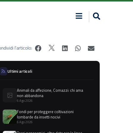
ndividi l'articolo:
Ultimi articoli
Animali da affezione, Comazzi: chi ama
non abbandona
6 Ago 2026
Fondi per proteggere coltivazioni
lombarde da insetti nocivi
6 Ago 2026
Treni panoramici, altre date per la linea