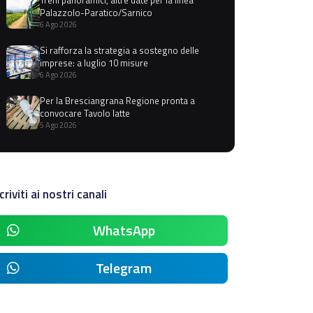
Palazzolo-Paratico/Sarnico
6 Ago 2026
Si rafforza la strategia a sostegno delle
imprese: a luglio 10 misure
6 Ago 2026
Per la Bresciangrana Regione pronta a
convocare Tavolo latte
5 Ago 2026
criviti ai nostri canali
WhatsApp
Telegram