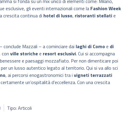
 gamma si fonda su un mix unico di elementi come: Milano,
ue esclusive, gli eventi internazionali come la
Fashion Week
na crescita continua di
hotel di lusso
,
ristoranti stellati
e
a – conclude Mazzali – a cominciare dai
laghi di Como
e
di
e, con
ville storiche
e
resort esclusivi
. Cui si accompagna
, benessere e paesaggi mozzafiato. Per non dimenticare poi
r un lusso autentico legato al territorio. Qui si va allo sci
gno
, ai percorsi enogastronomici tra i
vigneti terrazzati
 certamente un’ospitalità d’eccellenza. Con una crescita
.
3
Tipo: Articoli