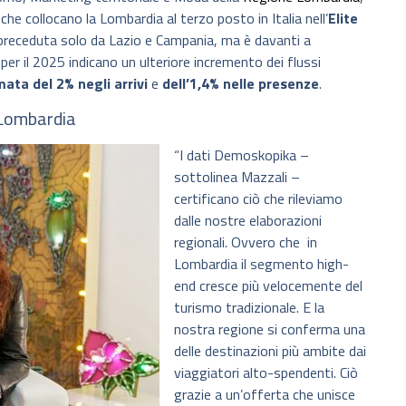
che collocano la Lombardia al terzo posto in Italia nell’
Elite
preceduta solo da Lazio e Campania, ma è davanti a
per il 2025 indicano un ulteriore incremento dei flussi
mata del 2% negli arrivi
e
dell’1,4% nelle presenze
.
 Lombardia
“I dati Demoskopika –
sottolinea Mazzali –
certificano ciò che rileviamo
dalle nostre elaborazioni
regionali. Ovvero che in
Lombardia il segmento high-
end cresce più velocemente del
turismo tradizionale. E la
nostra regione si conferma una
delle destinazioni più ambite dai
viaggiatori alto-spendenti. Ciò
grazie a un’offerta che unisce