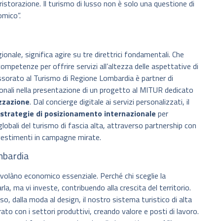
ristorazione. Il turismo di lusso non è solo una questione di
omico”.
nale, significa agire su tre direttrici fondamentali. Che
ompetenze per offrire servizi all’altezza delle aspettative di
essorato al Turismo di Regione Lombardia è partner di
ionali nella presentazione di un progetto al MITUR dedicato
izzazione
. Dal concierge digitale ai servizi personalizzati, il
strategie di posizionamento internazionale
per
globali del turismo di fascia alta, attraverso partnership con
nvestimenti in campagne mirate.
mbardia
 volàno economico essenziale. Perché chi sceglie la
a, ma vi investe, contribuendo alla crescita del territorio.
usso, dalla moda al design, il nostro sistema turistico di alta
to con i settori produttivi, creando valore e posti di lavoro.