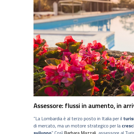
Assessore: flussi in aumento, in ar
“La Lombardia è al terzo posto in Italia per il
turi
di mercato, ma un motore strategico per la
cresc
sviluppo
”. Così
Barbara Mazzali
, assessore al Tur