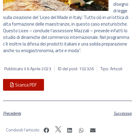
disegno
di legge
sulla creazione del ‘Liceo del Made in Italy’. Tutto ciò in un’ottica di
alta formazione delle maestranze, in questo caso enoturistiche.
Questo Liceo – conclude l’assessore Mazzali – prevede infatti lo
studio di dinamiche del commercio internazionale. Nel programma
c’è inoltre la difesa dei prodotti italiani e una solida preparazione
anche su enogastronomia, arte e moda”.
Pubblicato il
6 Aprile 2023
ID del post: 102326
Tipo: Articoli
Scarica PDF
Precedente
Successivo
Condividi l'articolo: