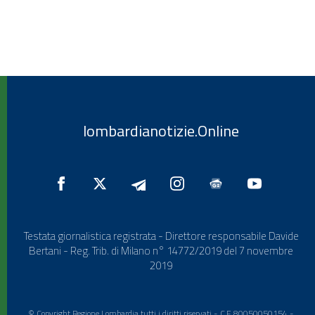
lombardianotizie.Online
Testata giornalistica registrata - Direttore responsabile Davide
Bertani - Reg. Trib. di Milano n° 14772/2019 del 7 novembre
2019
© Copyright Regione Lombardia tutti i diritti riservati - C.F. 80050050154 -