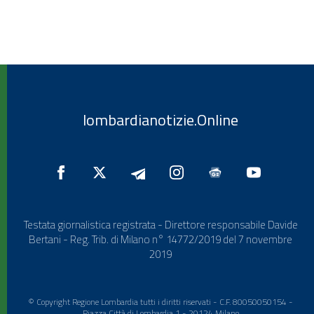
lombardianotizie.Online
Testata giornalistica registrata - Direttore responsabile Davide
Bertani - Reg. Trib. di Milano n° 14772/2019 del 7 novembre
2019
© Copyright Regione Lombardia tutti i diritti riservati - C.F. 80050050154 -
Piazza Città di Lombardia 1 - 20124 Milano