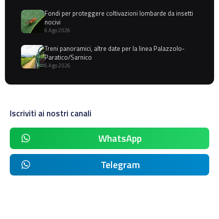
Fondi per proteggere coltivazioni lombarde da insetti
nocivi
6 Ago 2026
Treni panoramici, altre date per la linea Palazzolo-
Paratico/Sarnico
6 Ago 2026
Iscriviti ai nostri canali
WhatsApp
Telegram