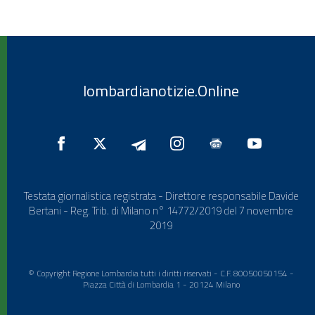
lombardianotizie.Online
Testata giornalistica registrata - Direttore responsabile Davide
Bertani - Reg. Trib. di Milano n° 14772/2019 del 7 novembre
2019
© Copyright Regione Lombardia tutti i diritti riservati - C.F. 80050050154 -
Piazza Città di Lombardia 1 - 20124 Milano