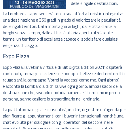
delle singole destinazioni.
La Lombardia si presenterà con la sua offerta turistica integrata:
una destinazione a 360 gradi in grado di valorizzare le peculiarità
dei singoli territori. Dalla montagna ai laghi, dalle città d’arte ai
borghi senza tempo, dalle attività all’aria aperta al relax alle
terme: un territorio di eccellenze capace di soddisfare qualsiasi
esigenza di viaggio.
Expo Plaza
Expo Plaza, la vetrina virtuale di ‘Bit Digital Edition 2021’, ospiterà
contenuti, immagini e video sulle principali bellezze dei territori. Il fil
rouge sarà la campagna ‘Vorrei la vedessi come me. Ogni giorno’.
Racconta la Lombardia di chi la vive ogni giorno: ambassador della
destinazione che, vivendo quotidianamente il territorio in prima
persona, sanno cogliere lo straordinario nell’ordinario.
La piattaforma digitale consentirà, inoltre, di gestire un’agenda per
pianificare gli appuntamenti con i buyer internazionali, nonché una
chat evoluta per dialogare con gli operatori del settore, nelle
giornate b2b, o con i viaggiatori, nelle giornate dedicate al b2c.