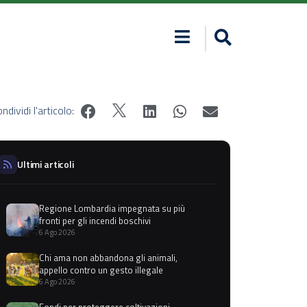
ndividi l'articolo:
Ultimi articoli
Regione Lombardia impegnata su più
fronti per gli incendi boschivi
6 Ago 2026
Chi ama non abbandona gli animali,
appello contro un gesto illegale
6 Ago 2026
Fondi per proteggere coltivazioni