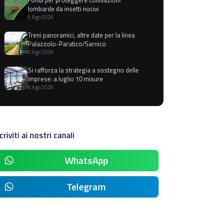
lombarde da insetti nocivi
6 Ago 2026
Treni panoramici, altre date per la linea
Palazzolo-Paratico/Sarnico
6 Ago 2026
Si rafforza la strategia a sostegno delle
imprese: a luglio 10 misure
6 Ago 2026
criviti ai nostri canali
WhatsApp
Telegram