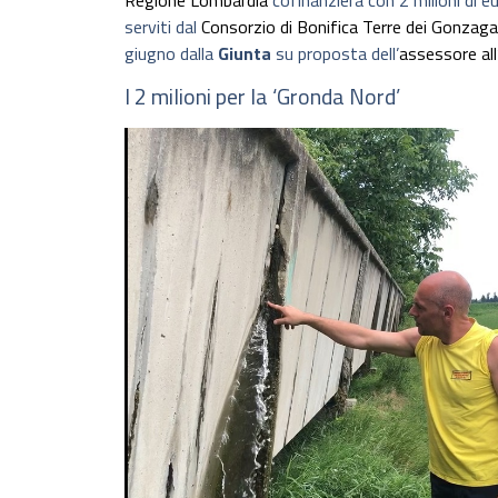
Regione Lombardia
cofinanzierà con 2 milioni di eu
serviti dal
Consorzio di Bonifica Terre dei Gonzaga
giugno dalla
Giunta
su proposta dell’
assessore all
I 2 milioni per la ‘Gronda Nord’