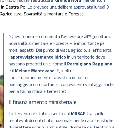
ro i lavori sull’infrastruttura
‘Gronda Nord’
nei territori
 in Destra Po
. Lo prevede una delibera approvata lunedì 3
’Agricoltura, Sovranità alimentare e Foreste
.
“Quest’opera – commenta l’assessore all’Agricoltura,
Sovranità alimentare e Foreste – è importante per
molti aspetti. Dal punto di vista agricolo, si efficienta
l’
approvvigionamento idrico
in un territorio dove
nascono prodotti unici come il
Parmigiano Reggiano
e il
Melone Mantovano
. E, inoltre,
contemporaneamente si avrà un impatto
paesaggistico importante, con evidenti vantaggi anche
per la fauna ittica e terrestre”.
Il finanziamento ministeriale
L’intervento è stato inserito dal
MASAF
tra quelli
meritevoli di contributo nazionale per le caratteristiche
di carattere irriguo, ambientale, di difesa del territorio e