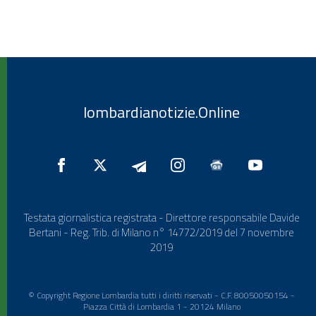
lombardianotizie.Online
Testata giornalistica registrata - Direttore responsabile Davide
Bertani - Reg. Trib. di Milano n° 14772/2019 del 7 novembre
2019
© Copyright Regione Lombardia tutti i diritti riservati - C.F. 80050050154 -
Piazza Città di Lombardia 1 - 20124 Milano