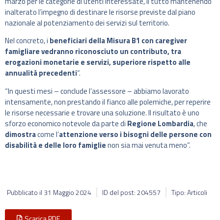
marzo per le categorie di utenti interessate, il tutto mantenendo
inalterato l’impegno di destinare le risorse previste dal piano
nazionale al potenziamento dei servizi sul territorio.
Nel concreto, i
beneficiari della Misura B1 con caregiver
famigliare vedranno riconosciuto un contributo, tra
erogazioni monetarie e servizi, superiore rispetto alle
annualità precedenti
“.
“In questi mesi – conclude l’assessore – abbiamo lavorato
intensamente, non prestando il fianco alle polemiche, per reperire
le risorse necessarie e trovare una soluzione. Il risultato è uno
sforzo economico notevole da parte di
Regione Lombardia
, che
dimostra
come l’
attenzione verso i bisogni delle persone con
disabilità e delle loro famiglie
non sia mai venuta meno”.
Pubblicato il
31 Maggio 2024
ID del post: 204557
Tipo: Articoli
Scarica PDF