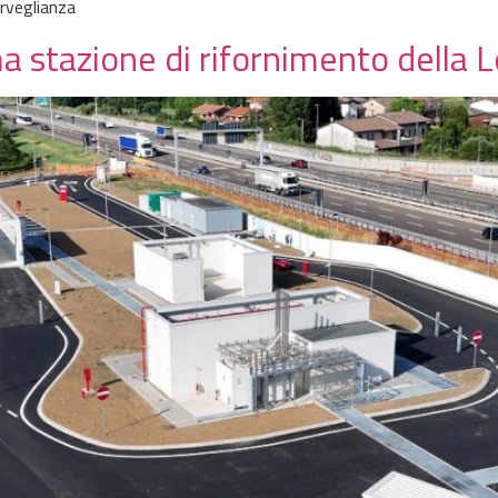
orveglianza
a stazione di rifornimento della