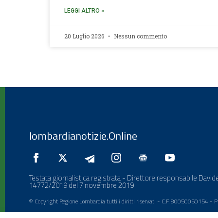
LEGGI ALTRO »
20 Luglio 2026
Nessun commento
lombardianotizie.Online
Testata giornalistica registrata - Direttore responsabile Davide
14772/2019 del 7 novembre 2019
© Copyright Regione Lombardia tutti i diritti riservati - C.F. 80050050154 -