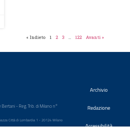
« Indieto
1
2
3
…
122
Avanti »
Archivio
 Bertani - Reg. Trib. di Milano n°
Redazione
 Piazza Città di Lombardia 1 - 20124 Milano
Accessibilità