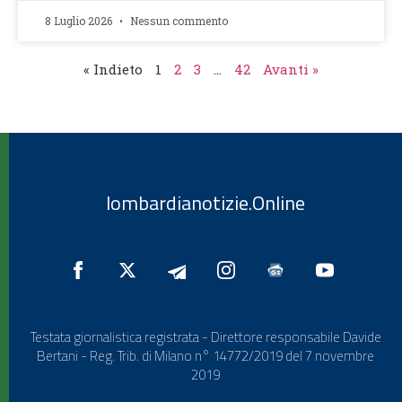
8 Luglio 2026
Nessun commento
« Indieto
1
2
3
…
42
Avanti »
lombardianotizie.Online
Testata giornalistica registrata - Direttore responsabile Davide
Bertani - Reg. Trib. di Milano n° 14772/2019 del 7 novembre
2019