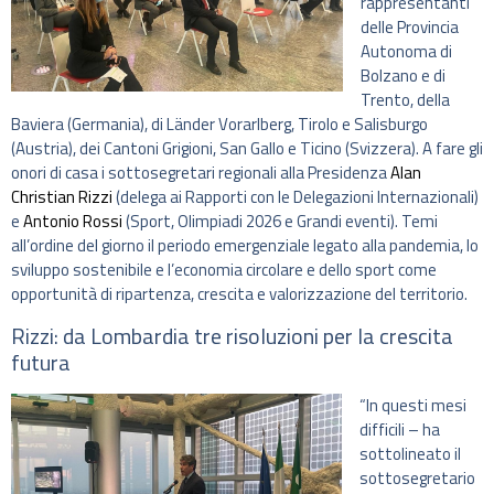
rappresentanti
delle Provincia
Autonoma di
Bolzano e di
Trento, della
Baviera (Germania), di Länder Vorarlberg, Tirolo e Salisburgo
(Austria), dei Cantoni Grigioni, San Gallo e Ticino (Svizzera). A fare gli
onori di casa i sottosegretari regionali alla Presidenza
Alan
Christian Rizzi
(delega ai Rapporti con le Delegazioni Internazionali)
e
Antonio Rossi
(Sport, Olimpiadi 2026 e Grandi eventi). Temi
all’ordine del giorno il periodo emergenziale legato alla pandemia, lo
sviluppo sostenibile e l’economia circolare e dello sport come
opportunità di ripartenza, crescita e valorizzazione del territorio.
Rizzi: da Lombardia tre risoluzioni per la crescita
futura
“In questi mesi
difficili – ha
sottolineato il
sottosegretario