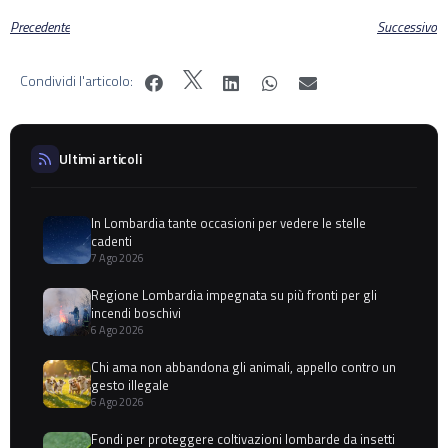
Precedente
Successivo
Condividi l'articolo:
Ultimi articoli
In Lombardia tante occasioni per vedere le stelle
cadenti
7 Ago 2026
Regione Lombardia impegnata su più fronti per gli
incendi boschivi
6 Ago 2026
Chi ama non abbandona gli animali, appello contro un
gesto illegale
6 Ago 2026
Fondi per proteggere coltivazioni lombarde da insetti