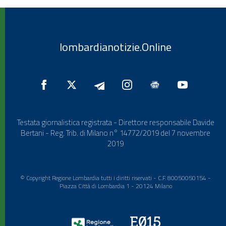
lombardianotizie.Online
Testata giornalistica registrata - Direttore responsabile Davide
Bertani - Reg. Trib. di Milano n° 14772/2019 del 7 novembre
2019
© Copyright Regione Lombardia tutti i diritti riservati - C.F. 80050050154 -
Piazza Città di Lombardia 1 - 20124 Milano