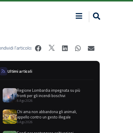
ndividi l'articolo:
Ultimi articoli
Regione Lombardia impegnata su più
fronti per gli incendi boschivi
6 Ago 2026
Chi ama non abbandona gli animali,
appello contro un gesto illegale
6 Ago 2026
Fondi per proteggere coltivazioni