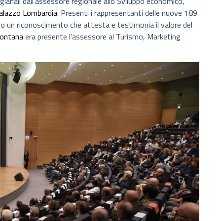
gianali dall’assessore regionale allo Sviluppo economico,
 Palazzo Lombardia
. Presenti i rappresentanti delle nuove 189
uto un riconoscimento che attesta e testimonia il valore del
Fontana
era presente l’assessore al Turismo, Marketing