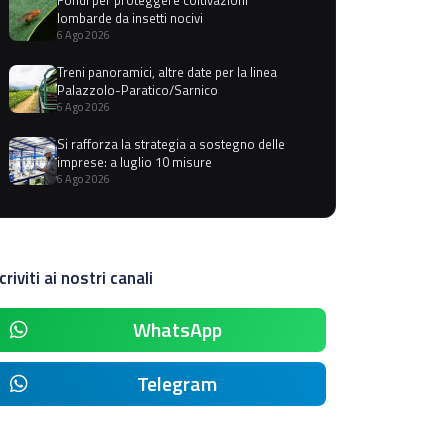
lombarde da insetti nocivi
6 Ago 2026
Treni panoramici, altre date per la linea
Palazzolo-Paratico/Sarnico
6 Ago 2026
Si rafforza la strategia a sostegno delle
imprese: a luglio 10 misure
6 Ago 2026
criviti ai nostri canali
WhatsApp
Telegram