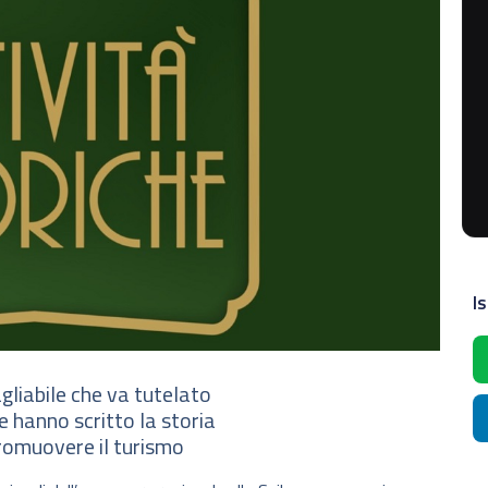
Is
gliabile che va tutelato
e hanno scritto la storia
romuovere il turismo