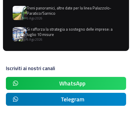
Treni panoramici, altre date per la linea Palazzolo-
Paratico/Sarnico
6 Ago 2026
Si rafforza la strategia a sostegno delle imprese: a
luglio 10 misure
6 Ago 2026
Iscriviti ai nostri canali
WhatsApp
Telegram