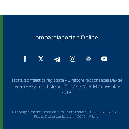
lombardianotizie.Online
Testata giornalistica registrata - Direttore responsabile Davide
Bertani - Reg. Trib. di Milano n° 14772/2019 del 7 novembre
2019
© Copyright Regione Lombardia tutti i diritti riservati - C.F. 80050050154 -
Piazza Città di Lombardia 1 - 20124 Milano