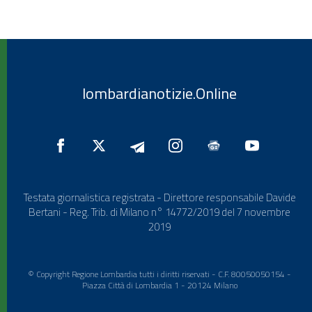
lombardianotizie.Online
Testata giornalistica registrata - Direttore responsabile Davide
Bertani - Reg. Trib. di Milano n° 14772/2019 del 7 novembre
2019
© Copyright Regione Lombardia tutti i diritti riservati - C.F. 80050050154 -
Piazza Città di Lombardia 1 - 20124 Milano