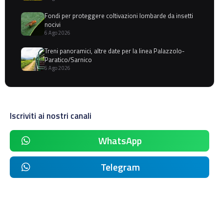
Fondi per proteggere coltivazioni lombarde da insetti
nocivi
6 Ago 2026
Treni panoramici, altre date per la linea Palazzolo-
Paratico/Sarnico
6 Ago 2026
Iscriviti ai nostri canali
WhatsApp
Telegram