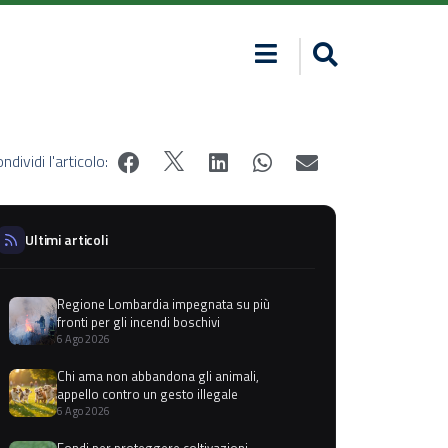
ndividi l'articolo:
Ultimi articoli
Regione Lombardia impegnata su più
fronti per gli incendi boschivi
6 Ago 2026
Chi ama non abbandona gli animali,
appello contro un gesto illegale
6 Ago 2026
Fondi per proteggere coltivazioni