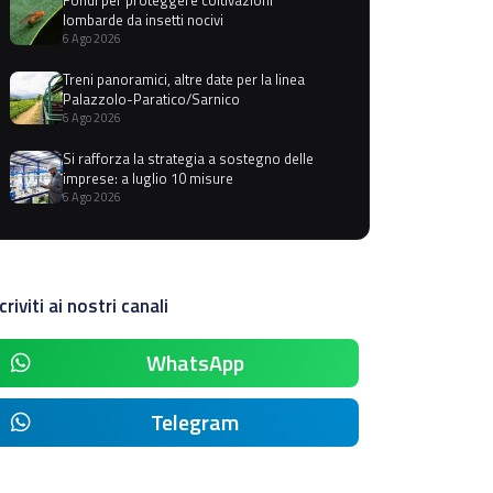
lombarde da insetti nocivi
6 Ago 2026
Treni panoramici, altre date per la linea
Palazzolo-Paratico/Sarnico
6 Ago 2026
Si rafforza la strategia a sostegno delle
imprese: a luglio 10 misure
6 Ago 2026
criviti ai nostri canali
WhatsApp
Telegram