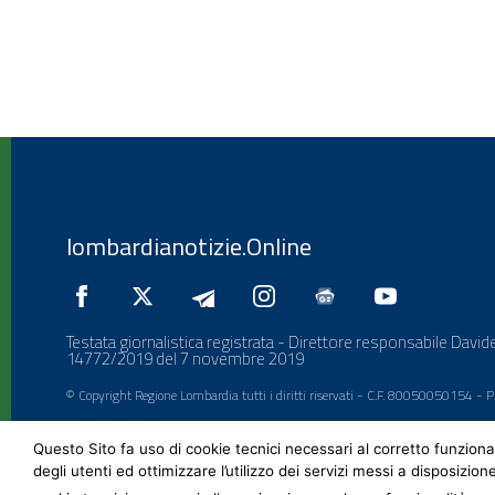
lombardianotizie.Online
Testata giornalistica registrata - Direttore responsabile Davide
14772/2019 del 7 novembre 2019
© Copyright Regione Lombardia tutti i diritti riservati - C.F. 80050050154 -
Questo Sito fa uso di cookie tecnici necessari al corretto funziona
degli utenti ed ottimizzare l’utilizzo dei servizi messi a disposizion